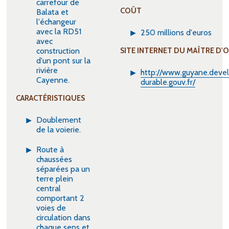
carrefour de
COÛT
Balata et
l'échangeur
avec la RD51
250 millions d'euros
avec
construction
SITE INTERNET DU MAÎTRE D
d'un pont sur la
rivière
http://www.guyane.dev
Cayenne.
durable.gouv.fr/
CARACTÉRISTIQUES
Doublement
de la voierie.
Route à
chaussées
séparées pa un
terre plein
central
comportant 2
voies de
circulation dans
chaque sens et