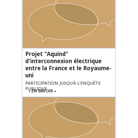
DE LA
RAFFINERIE DE
GRANDPUITS
(77)
Projet "Aquind"
d'interconnexion électrique
entre la France et le Royaume-
uni
PARTICIPATION JUSQU'À L'ENQUÊTE
PUBLIQUE
EN SAVOIR +
SUR PROJET
"AQUIND"
D'INTERCONNEXION
ÉLECTRIQUE ENTRE
LA FRANCE ET LE
ROYAUME-UNI