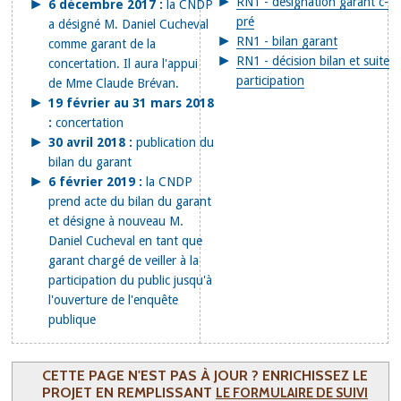
RN1 - désignation garant c-
6 décembre 2017 :
la CNDP
pré
a désigné M. Daniel Cucheval
RN1 - bilan garant
comme garant de la
RN1 - décision bilan et suite
concertation. Il aura l'appui
participation
de Mme Claude Brévan.
19 février au 31 mars 2018
:
concertation
30 avril 2018 :
publication du
bilan du garant
6 février 2019 :
la CNDP
prend acte du bilan du garant
et désigne à nouveau M.
Daniel Cucheval en tant que
garant chargé de veiller à la
participation du public jusqu'à
l'ouverture de l'enquête
publique
CETTE PAGE N'EST PAS À JOUR ? ENRICHISSEZ LE
PROJET EN REMPLISSANT
LE FORMULAIRE DE SUIVI