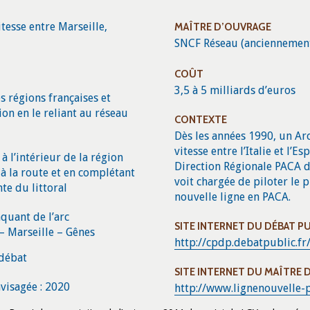
itesse entre Marseille,
MAÎTRE D’OUVRAGE
SNCF Réseau (anciennement 
COÛT
3,5 à 5 milliards d’euros
s régions françaises et
ion en le reliant au réseau
CONTEXTE
Dès les années 1990, un Ar
vitesse entre l’Italie et l’E
à l’intérieur de la région
Direction Régionale PACA d
 à la route et en complétant
voit chargée de piloter le 
nte du littoral
nouvelle ligne en PACA.
quant de l’arc
SITE INTERNET DU DÉBAT P
– Marseille – Gênes
http://cpdp.debatpublic.fr
 débat
SITE INTERNET DU MAÎTRE 
visagée : 2020
http://www.lignenouvelle-