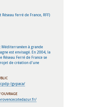
Réseau ferré de France, RFF)
c Méditerranéen à grande
spagne est envisagé. En 2004, la
e Réseau Ferré de France se
projet de création d'une
UBLIC
/cpdp-lgvpaca/
D'OUVRAGE
provencecotedazur.fr/