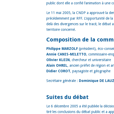
public dont elle a confié l’animation à une 
Le 11 mai 2005, la CNDP a approuvé la dema
précédemment par RFF. L’opportunité de la l
delà des divergences sur le tracé, le débat
territoire concerné.
Composition de la commi
Philippe MARZOLF
(président), éco-consei
Annie CANIS-MILETTO
, commissaire-en
Olivier KLEIN
, chercheur et universitaire
Alain OHREL
, ancien préfet de région et an
Didier COROT
, paysagiste et géographe
Secrétaire générale :
Dominique DE LAUZ
Suites du débat
Le 6 décembre 2005 a été publiée la décisio
tiré les conclusions du débat public et a ap