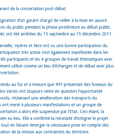
rant de la concertation post-débat.
signation d’un garant chargé de veiller à la mise en œuvre
tion du public pendant la phase postérieure au débat public.
blic ont été arrêtées du 15 septembre au 15 décembre 2011.
rseille, Hyères et Nice ont vu une bonne participation du
rticipation très active s’est également manifestée dans les
80 participants et les 4 groupes de travail thématiques avec
rgement utilisé comme un lieu d’échanges et de débat avec plus
ncertation.
t tendu au fur et à mesure que RFF présentait des fuseaux du
ins Varois ont toujours remis en question l’opportunité
posés, réclamant une amélioration des transports du
ts ont mené à plusieurs manifestations et un groupe de
certation a alors été suspendue par l’Etat. Ceci étant, la
n eu lieu. Elle a confirmé la nécessité d’intégrer le projet
, tout en faisant émerger la nécessaire prise en compte des
ation de la vitesse aux contraintes du territoire.